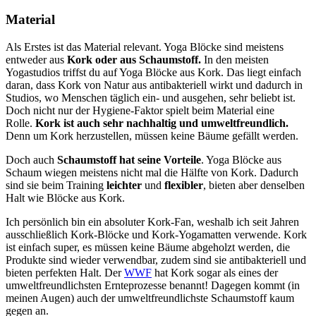
Material
Als Erstes ist das Material relevant. Yoga Blöcke sind meistens
entweder aus
Kork oder aus Schaumstoff.
In den meisten
Yogastudios triffst du auf Yoga Blöcke aus Kork. Das liegt einfach
daran, dass Kork von Natur aus antibakteriell wirkt und dadurch in
Studios, wo Menschen täglich ein- und ausgehen, sehr beliebt ist.
Doch nicht nur der Hygiene-Faktor spielt beim Material eine
Rolle.
Kork ist auch sehr nachhaltig und umweltfreundlich.
Denn um Kork herzustellen, müssen keine Bäume gefällt werden.
Doch auch
Schaumstoff hat seine Vorteile
. Yoga Blöcke aus
Schaum wiegen meistens nicht mal die Hälfte von Kork. Dadurch
sind sie beim Training
leichter
und
flexibler
, bieten aber denselben
Halt wie Blöcke aus Kork.
Ich persönlich bin ein absoluter Kork-Fan, weshalb ich seit Jahren
ausschließlich Kork-Blöcke und Kork-Yogamatten verwende. Kork
ist einfach super, es müssen keine Bäume abgeholzt werden, die
Produkte sind wieder verwendbar, zudem sind sie antibakteriell und
bieten perfekten Halt. Der
WWF
hat Kork sogar als eines der
umweltfreundlichsten Ernteprozesse benannt! Dagegen kommt (in
meinen Augen) auch der umweltfreundlichste Schaumstoff kaum
gegen an.