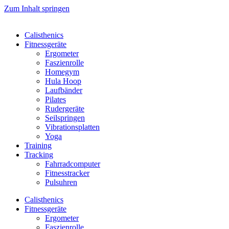
Zum Inhalt springen
Calisthenics
Fitnessgeräte
Ergometer
Faszienrolle
Homegym
Hula Hoop
Laufbänder
Pilates
Rudergeräte
Seilspringen
Vibrationsplatten
Yoga
Training
Tracking
Fahrradcomputer
Fitnesstracker
Pulsuhren
Calisthenics
Fitnessgeräte
Ergometer
Faszienrolle