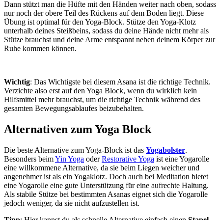
Dann stützt man die Hüfte mit den Händen weiter nach oben, sodass
nur noch der obere Teil des Rückens auf dem Boden liegt. Diese
Übung ist optimal für den Yoga-Block. Stütze den Yoga-Klotz
unterhalb deines Steißbeins, sodass du deine Hände nicht mehr als
Stütze brauchst und deine Arme entspannt neben deinem Körper zur
Ruhe kommen können.
Wichtig
: Das Wichtigste bei diesem Asana ist die richtige Technik.
Verzichte also erst auf den Yoga Block, wenn du wirklich kein
Hilfsmittel mehr brauchst, um die richtige Technik während des
gesamten Bewegungsablaufes beizubehalten.
Alternativen zum Yoga Block
Die beste Alternative zum Yoga-Block ist das
Yogabolster
.
Besonders beim
Yin Yoga
oder
Restorative Yoga
ist eine Yogarolle
eine willkommene Alternative, da sie beim Liegen weicher und
angenehmer ist als ein Yogaklotz. Doch auch bei Meditation bietet
eine Yogarolle eine gute Unterstützung für eine aufrechte Haltung.
Als stabile Stütze bei bestimmten Asanas eignet sich die Yogarolle
jedoch weniger, da sie nicht aufzustellen ist.
Tipp
: Hier kannst du als schnelle Alternative einfach einen
Stapel