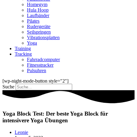
Homegym
Hula Hoop
Laufbänder
Pilates
Rudergeräte
Seilspringen
Vibrationsplatten
Yoga
Training
Tracking
Fahrradcomputer
Fitnesstracker
Pulsuhren
[wp-night-mode-button style="2"]
Suche
Yoga Block Test: Der beste Yoga Block für
intensivere Yoga Übungen
Leonie