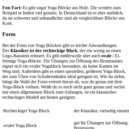
Fun Fact:
Es gibt sogar Yoga Blöcke aus Holz. Die werden zum
Beispiel in Indien viel genutzt. In Deutschland ist es eher unüblich,
da sie schwerer und unhandlicher sind als vergleichbare Blöcke aus
Kork.
Form
Bei der Form von Yoga Blöcken gibt es leichte Abwandlungen.
Der
Klassiker ist der rechteckige Block
, der ein wenig an einen
Lego-Baustein erinnert. Es gibt mittlerweile aber auch
ovale
/ Ei-
förmige Yoga-Blöcke. Für Übungen zur Öffnung des Brustraumes
eignet sich ein ovaler Yogablock besonders, da keine Kanten im
Weg sind. Außerdem gibt es einen speziellen, größeren Yoga-Block,
der zum Üben von Schulterständen ideal geeignet ist. Wie du siehst,
hängt die Wahl der Form extrem davon ab, was du genau mit dem
Yoga-Block vorhast. Weißt du es noch nicht ganz genau und suchst
nur einen allgemeinen Block zum Anfangen, ist ein klassisches
rechteckiges Modell am besten geeignet.
Rechteckiger Yoga Block
der Klassiker, vielseitig einset
gut für Übungen zur Öffnung 
ovaler Yoga Block
Brustraums