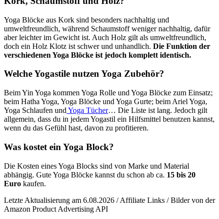
Kork, Schaumstoff und Holz?
Yoga Blöcke aus Kork sind besonders nachhaltig und
umweltfreundlich, während Schaumstoff weniger nachhaltig, dafür
aber leichter im Gewicht ist. Auch Holz gilt als umweltfreundlich,
doch ein Holz Klotz ist schwer und unhandlich.
Die Funktion der
verschiedenen Yoga Blöcke ist jedoch komplett identisch.
Welche Yogastile nutzen Yoga Zubehör?
Beim Yin Yoga kommen Yoga Rolle und Yoga Blöcke zum Einsatz;
beim Hatha Yoga, Yoga Blöcke und Yoga Gurte; beim Ariel Yoga,
Yoga Schlaufen und
Yoga Tücher
… Die Liste ist lang. Jedoch gilt
allgemein, dass du in jedem Yogastil ein Hilfsmittel benutzen kannst,
wenn du das Gefühl hast, davon zu profitieren.
Was kostet ein Yoga Block?
Die Kosten eines Yoga Blocks sind von Marke und Material
abhängig. Gute Yoga Blöcke kannst du schon ab ca.
15 bis 20
Euro
kaufen.
Letzte Aktualisierung am 6.08.2026 / Affiliate Links / Bilder von der
Amazon Product Advertising API