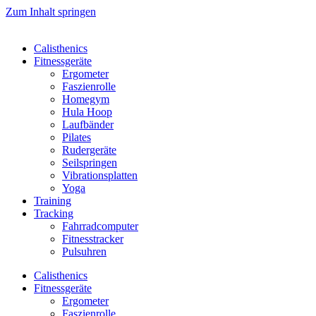
Zum Inhalt springen
Calisthenics
Fitnessgeräte
Ergometer
Faszienrolle
Homegym
Hula Hoop
Laufbänder
Pilates
Rudergeräte
Seilspringen
Vibrationsplatten
Yoga
Training
Tracking
Fahrradcomputer
Fitnesstracker
Pulsuhren
Calisthenics
Fitnessgeräte
Ergometer
Faszienrolle