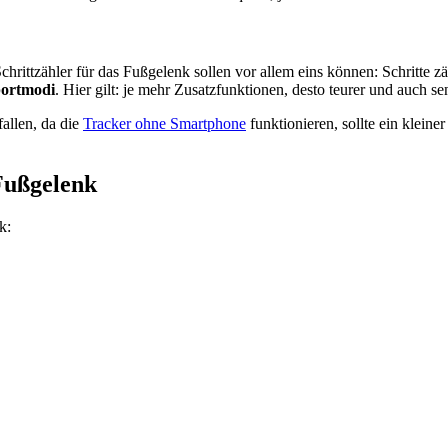
rittzähler für das Fußgelenk sollen vor allem eins können: Schritte z
ortmodi
. Hier gilt: je mehr Zusatzfunktionen, desto teurer und auch sen
fallen, da die
Tracker ohne Smartphone
funktionieren, sollte ein klein
Fußgelenk
k: