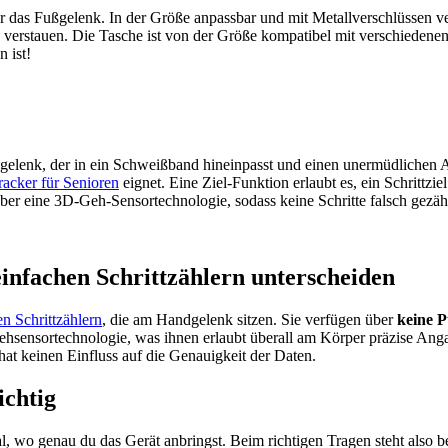
r das Fußgelenk. In der Größe anpassbar und mit Metallverschlüssen ver
zu verstauen. Die Tasche ist von der Größe kompatibel mit verschiedenen
 ist!
ßgelenk, der in ein Schweißband hineinpasst und einen unermüdlichen A
tracker für Senioren
eignet. Eine Ziel-Funktion erlaubt es, ein Schrittzie
über eine 3D-Geh-Sensortechnologie, sodass keine Schritte falsch gezä
infachen Schrittzählern unterscheiden
n Schrittzählern
, die am Handgelenk sitzen. Sie verfügen über
keine P
-Gehsensortechnologie, was ihnen erlaubt überall am Körper präzise A
at keinen Einfluss auf die Genauigkeit der Daten.
ichtig
gal, wo genau du das Gerät anbringst. Beim richtigen Tragen steht also 