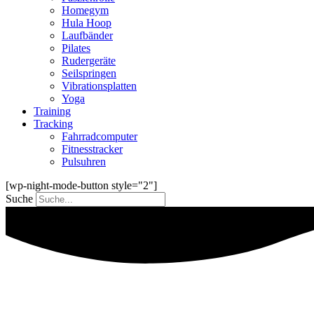
Homegym
Hula Hoop
Laufbänder
Pilates
Rudergeräte
Seilspringen
Vibrationsplatten
Yoga
Training
Tracking
Fahrradcomputer
Fitnesstracker
Pulsuhren
[wp-night-mode-button style="2"]
Suche