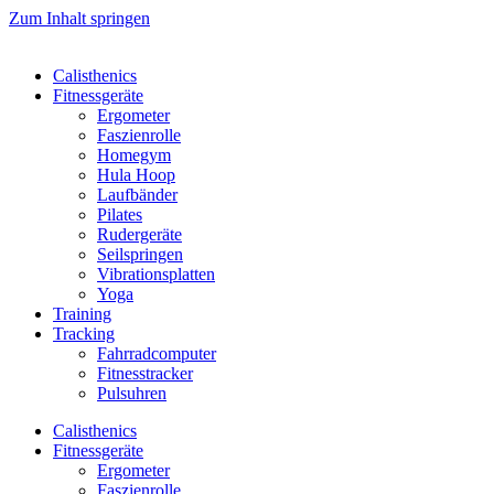
Zum Inhalt springen
Calisthenics
Fitnessgeräte
Ergometer
Faszienrolle
Homegym
Hula Hoop
Laufbänder
Pilates
Rudergeräte
Seilspringen
Vibrationsplatten
Yoga
Training
Tracking
Fahrradcomputer
Fitnesstracker
Pulsuhren
Calisthenics
Fitnessgeräte
Ergometer
Faszienrolle