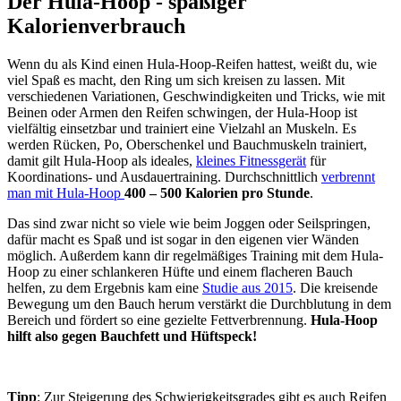
Der Hula-Hoop - spaßiger
Kalorienverbrauch
Wenn du als Kind einen Hula-Hoop-Reifen hattest, weißt du, wie
viel Spaß es macht, den Ring um sich kreisen zu lassen. Mit
verschiedenen Variationen, Geschwindigkeiten und Tricks, wie mit
Beinen oder Armen den Reifen schwingen, der Hula-Hoop ist
vielfältig einsetzbar und trainiert eine Vielzahl an Muskeln. Es
werden Rücken, Po, Oberschenkel und Bauchmuskeln trainiert,
damit gilt Hula-Hoop als ideales,
kleines Fitnessgerät
für
Koordinations- und Ausdauertraining. Durchschnittlich
verbrennt
man mit Hula-Hoop
400 – 500 Kalorien pro Stunde
.
Das sind zwar nicht so viele wie beim Joggen oder Seilspringen,
dafür macht es Spaß und ist sogar in den eigenen vier Wänden
möglich. Außerdem kann dir regelmäßiges Training mit dem Hula-
Hoop zu einer schlankeren Hüfte und einem flacheren Bauch
helfen, zu dem Ergebnis kam eine
Studie aus 2015
. Die kreisende
Bewegung um den Bauch herum verstärkt die Durchblutung in dem
Bereich und fördert so eine gezielte Fettverbrennung.
Hula-Hoop
hilft also gegen Bauchfett und Hüftspeck!
Tipp
: Zur Steigerung des Schwierigkeitsgrades gibt es auch Reifen