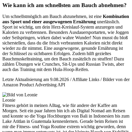
Wie kann ich am schnellsten am Bauch abnehmen?
Um schnellstmöglich am Bauch abzunehmen, ist eine
Kombination
aus Sport und einer ausgewogenen Ernährung
unerlässlich.
Sport ist wichtig, um dein Herz-Kreislauf-System anzuregen und
Kalorien zu verbrennen. Besonders Ausdauersportarten, wie Joggen
oder Seilspringen, wirken dabei wahre Wunder! Nun musst du bloß
sicherstellen, dass du die frisch verbrannten Kalorien nicht direkt
wieder zu dir nimmst. Eine ausgewogene, gesunde Ernährung ist
der Schlüssel zu sichtbaren Erfolgen. Zudem hilft gezieltes
Bauchmuskeltraining, um den Bauch zusätzlich zu straffen! Dazu
zählen Übungen wie Crunches, Sit-Ups und Russian Twists, aber
auch das Training mit dem Hula-Hoop-Reifen.
Letzte Aktualisierung am 9.08.2026 / Affiliate Links / Bilder von der
Amazon Product Advertising API
Leonie
Fitness gehört in meinen Alltag, wie für andere der Kaffee am
Morgen. Seit ein paar Jahren bin ich als Digital Nomad am Reisen
und konnte so die Yoga Hochburgen von Bali in Indonesien bis zum
Lake Atitlan in Guatemala kennenlernen. Gerade beim Reisen ist
mir die Fitness- und Yoga Routine extrem wichtig geworden, denn
wenn man immer unterwegs ist, ist der kleinste Hauch von Stabilität