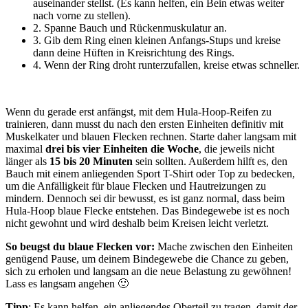
auseinander stellst. (Es kann helfen, ein Bein etwas weiter
nach vorne zu stellen).
2. Spanne Bauch und Rückenmuskulatur an.
3. Gib dem Ring einen kleinen Anfangs-Stups und kreise
dann deine Hüften in Kreisrichtung des Rings.
4. Wenn der Ring droht runterzufallen, kreise etwas schneller.
Wenn du gerade erst anfängst, mit dem Hula-Hoop-Reifen zu
trainieren, dann musst du nach den ersten Einheiten definitiv mit
Muskelkater und blauen Flecken rechnen. Starte daher langsam mit
maximal
drei bis vier Einheiten die Woche
, die jeweils nicht
länger als
15 bis 20 Minuten
sein sollten. Außerdem hilft es, den
Bauch mit einem anliegenden Sport T-Shirt oder Top zu bedecken,
um die Anfälligkeit für blaue Flecken und Hautreizungen zu
mindern. Dennoch sei dir bewusst, es ist ganz normal, dass beim
Hula-Hoop blaue Flecke entstehen. Das Bindegewebe ist es noch
nicht gewohnt und wird deshalb beim Kreisen leicht verletzt.
So beugst du blaue Flecken vor:
Mache zwischen den Einheiten
genügend Pause, um deinem Bindegewebe die Chance zu geben,
sich zu erholen und langsam an die neue Belastung zu gewöhnen!
Lass es langsam angehen 🙂
Tipp
: Es kann helfen, ein anliegendes Oberteil zu tragen, damit der